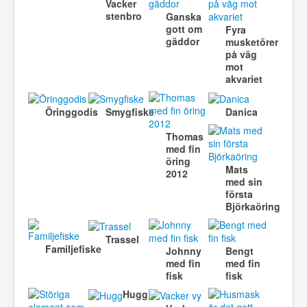
Vacker
stenbro
Ganska
gott om
Fyra
gäddor
musketörer
på väg
mot
akvariet
Öringgodis
Smygfiske
Danica
Thomas
med fin
öring
Mats
2012
med sin
första
Björkaöring
Trassel
Familjefiske
Johnny
Bengt
med fin
med fin
fisk
fisk
Hugg