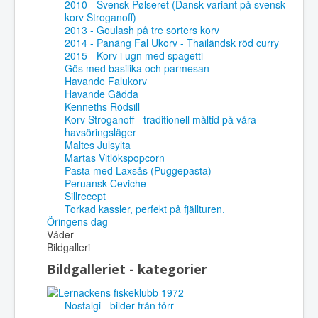
2010 - Svensk Pølseret (Dansk variant på svensk
korv Stroganoff)
2013 - Goulash på tre sorters korv
2014 - Panäng Fal Ukorv - Thailändsk röd curry
2015 - Korv i ugn med spagetti
Gös med basilika och parmesan
Havande Falukorv
Havande Gädda
Kenneths Rödsill
Korv Stroganoff - traditionell måltid på våra
havsöringsläger
Maltes Julsylta
Martas Vitlökspopcorn
Pasta med Laxsås (Puggepasta)
Peruansk Ceviche
Sillrecept
Torkad kassler, perfekt på fjällturen.
Öringens dag
Väder
Bildgalleri
Bildgalleriet - kategorier
Nostalgi - bilder från förr