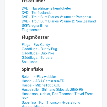
Fiskefilmer
DVD - Havsöringens hemligheter
DVD - Tørrfluelandet
DVD - Trout Bum Diaries Volume 1: Patagonia
DVD - Trout Bum Diaries Volume 2: New Zealand
SKK's egna filmer
Flugmönster
Flugmönster
Fluga - Eye Candy
Gäddfluga - Bunny Bug
Gäddfluga - Duo Pike
Gäddfluga - Torparen
Spinnfiske
Spinnfiske
Beten - 4-Play wobbler
Haspel - ABU Garcia 804FD
Haspel - Mitchell 300XGE
Haspelrulle - Shimano Sidestab 2500 RE
Haspelspö, 4-delat, Ron Thomson Travel Force
Spin
Superlina - Ron Thomson Hyperstrong
Vadare, kläder mm.