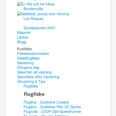
Bondemölla
Los Roques
Sandåslandet 2007
Kåseriet
Länkar
Blogg
Kustfiske
Fiskebestämmelser
Gäddflugfiske
Havsöring
Öringens dag
Säkerhet vid vadning
Spinnfiske efter havsöring
Utrustning & Tips
Flugfiske
Flugfiske
Fluglina - Guideline Coastal
Fluglina - Guideline Pike DC Series
Flugrulle - LOOP Opti Speedrunner