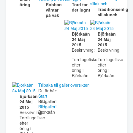
Robban
Tord tar
öring
Traditionsenlig
väntar
det lugnt
sillalunch
på vak
Björkaån
Björkaån
24 Maj
24 Maj
2015
2015
Beskrivning:
Beskrivning:
Torrflugefiske
Torrflugefiske
efter
efter
öring i
öring i
Björkaån.
Björkaån.
Tillbaka till galleriöversikten
Du är här:
Start
Björkaån
Bildgalleri
24 Maj
Bildgalleri
2015
Björkaån
Beskrivning:
Torrflugefiske
efter
öring i