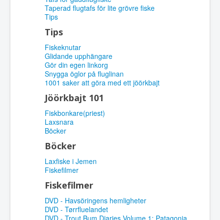
Taperad flugtafs för lite grövre fiske
Tips
Tips
Fiskeknutar
Glidande upphängare
Gör din egen linkorg
Snygga öglor på fluglinan
1001 saker att göra med ett jöörkbajt
Jöörkbajt 101
Fiskbonkare(priest)
Laxsnara
Böcker
Böcker
Laxfiske i Jemen
Fiskefilmer
Fiskefilmer
DVD - Havsöringens hemligheter
DVD - Tørrfluelandet
DVD - Trout Bum Diaries Volume 1: Patagonia