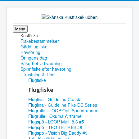
Meny
Kustfiske
Fiskebestämmelser
Gäddflugfiske
Havsöring
Öringens dag
Säkerhet vid vadning
Spinnfiske efter havsöring
Utrustning & Tips
Flugfiske
Flugfiske
Fluglina - Guideline Coastal
Fluglina - Guideline Pike DC Series
Flugrulle - LOOP Opti Speedrunner
Flugrulle - Okuma Airframe
Flugspö - LOOP Multi 8,6 #5
Flugspö - TFO TIcr 9 fot #8
Flugspö - Vision Big Daddy #9
Tafs för gäddflugfiske