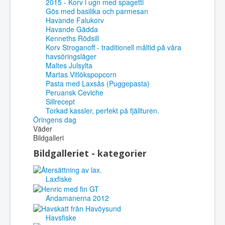
2015 - Korv i ugn med spagetti
Gös med basilika och parmesan
Havande Falukorv
Havande Gädda
Kenneths Rödsill
Korv Stroganoff - traditionell måltid på våra
havsöringsläger
Maltes Julsylta
Martas Vitlökspopcorn
Pasta med Laxsås (Puggepasta)
Peruansk Ceviche
Sillrecept
Torkad kassler, perfekt på fjällturen.
Öringens dag
Väder
Bildgalleri
Bildgalleriet - kategorier
Laxfiske
Andamanerna 2012
Havsfiske