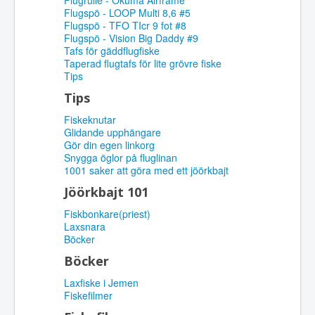
Flugrulle - Okuma Airframe
Flugspö - LOOP Multi 8,6 #5
Flugspö - TFO TIcr 9 fot #8
Flugspö - Vision Big Daddy #9
Tafs för gäddflugfiske
Taperad flugtafs för lite grövre fiske
Tips
Tips
Fiskeknutar
Glidande upphängare
Gör din egen linkorg
Snygga öglor på fluglinan
1001 saker att göra med ett jöörkbajt
Jöörkbajt 101
Fiskbonkare(priest)
Laxsnara
Böcker
Böcker
Laxfiske i Jemen
Fiskefilmer