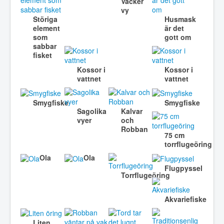
Vacker
vy
Störiga
Husmask
element
är det
som
gott om
sabbar
fisket
Kossor i
Kossor i
vattnet
vattnet
Smygfiske
Smygfiske
Sagolika
Kalvar
vyer
och
Robban
75 cm
torrflugeöring
Ola
Ola
Flugpyssel
Torrflugeöring
Akvariefiske
Liten