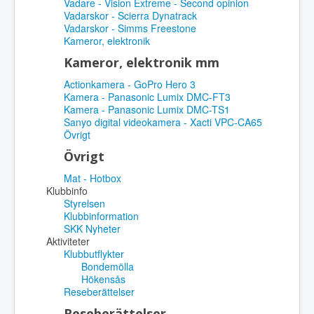
Vadare - Vision Extreme - Second opinion
Vadarskor - Scierra Dynatrack
Vadarskor - Simms Freestone
Kameror, elektronik
Kameror, elektronik mm
Actionkamera - GoPro Hero 3
Kamera - Panasonic Lumix DMC-FT3
Kamera - Panasonic Lumix DMC-TS1
Sanyo digital videokamera - Xacti VPC-CA65
Övrigt
Övrigt
Mat - Hotbox
Klubbinfo
Styrelsen
Klubbinformation
SKK Nyheter
Aktiviteter
Klubbutflykter
Bondemölla
Hökensås
Reseberättelser
Reseberättelser