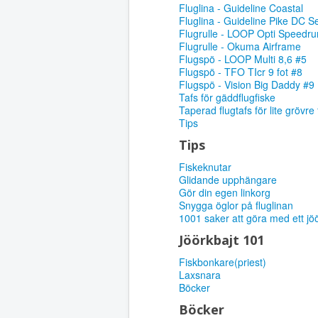
Fluglina - Guideline Coastal
Fluglina - Guideline Pike DC S
Flugrulle - LOOP Opti Speedru
Flugrulle - Okuma Airframe
Flugspö - LOOP Multi 8,6 #5
Flugspö - TFO TIcr 9 fot #8
Flugspö - Vision Big Daddy #9
Tafs för gäddflugfiske
Taperad flugtafs för lite grövre 
Tips
Tips
Fiskeknutar
Glidande upphängare
Gör din egen linkorg
Snygga öglor på fluglinan
1001 saker att göra med ett jö
Jöörkbajt 101
Fiskbonkare(priest)
Laxsnara
Böcker
Böcker