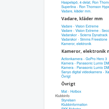
Haspelspö, 4-delat, Ron Thom
Superlina - Ron Thomson Hype
Vadare, kläder mm.
Vadare, kläder mm
Vadare - Vision Extreme
Vadare - Vision Extreme - Sec
Vadarskor - Scierra Dynatrack
Vadarskor - Simms Freestone
Kameror, elektronik
Kameror, elektronik
Actionkamera - GoPro Hero 3
Kamera - Panasonic Lumix D
Kamera - Panasonic Lumix D
Sanyo digital videokamera - X
Övrigt
Övrigt
Mat - Hotbox
Klubbinfo
Styrelsen
Klubbinformation
SKK Nyheter