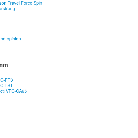
son Travel Force Spin
rstrong
ond opinion
 mm
MC-FT3
MC-TS1
acti VPC-CA65