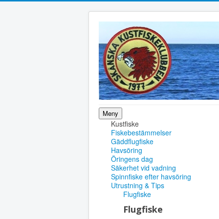
Meny
Kustfiske
Fiskebestämmelser
Gäddflugfiske
Havsöring
Öringens dag
Säkerhet vid vadning
Spinnfiske efter havsöring
Utrustning & Tips
Flugfiske
Flugfiske