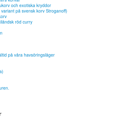
ukorv och exotiska kryddor
variant på svensk korv Stroganoff)
korv
iländsk röd curry
an
måltid på våra havsöringsläger
a)
turen.
r