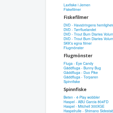
Laxfiske i Jemen
Fiskefilmer
Fiskefilmer
DVD - Havsöringens hemlighet
DVD - Tørrfluelandet
DVD - Trout Bum Diaries Volum
DVD - Trout Bum Diaries Volu
SKK's egna filmer
Flugmönster
Flugmönster
Fluga - Eye Candy
Gäddfluga - Bunny Bug
Gäddfluga - Duo Pike
Gäddfluga - Torparen
Spinnfiske
Spinnfiske
Beten - 4-Play wobbler
Haspel - ABU Garcia 804FD
Haspel - Mitchell 300XGE
Haspelrulle - Shimano Sidest