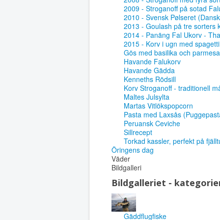
2009 - Stroganoff på sotad Fal
2010 - Svensk Pølseret (Dansk 
2013 - Goulash på tre sorters 
2014 - Panäng Fal Ukorv - Tha
2015 - Korv i ugn med spagetti
Gös med basilika och parmes
Havande Falukorv
Havande Gädda
Kenneths Rödsill
Korv Stroganoff - traditionell 
Maltes Julsylta
Martas Vitlökspopcorn
Pasta med Laxsås (Puggepast
Peruansk Ceviche
Sillrecept
Torkad kassler, perfekt på fjäll
Öringens dag
Väder
Bildgalleri
Bildgalleriet - kategorie
Gäddflugfiske