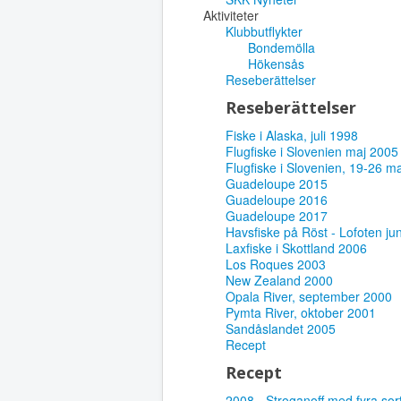
Aktiviteter
Klubbutflykter
Bondemölla
Hökensås
Reseberättelser
Reseberättelser
Fiske i Alaska, juli 1998
Flugfiske i Slovenien maj 2005
Flugfiske i Slovenien, 19-26 m
Guadeloupe 2015
Guadeloupe 2016
Guadeloupe 2017
Havsfiske på Röst - Lofoten ju
Laxfiske i Skottland 2006
Los Roques 2003
New Zealand 2000
Opala River, september 2000
Pymta River, oktober 2001
Sandåslandet 2005
Recept
Recept
2008 - Stroganoff med fyra sor