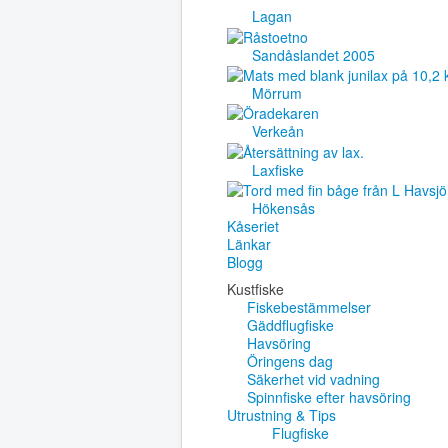
Lagan
Sandåslandet 2005
Mörrum
Verkeån
Laxfiske
Hökensås
Kåseriet
Länkar
Blogg
Kustfiske
Fiskebestämmelser
Gäddflugfiske
Havsöring
Öringens dag
Säkerhet vid vadning
Spinnfiske efter havsöring
Utrustning & Tips
Flugfiske