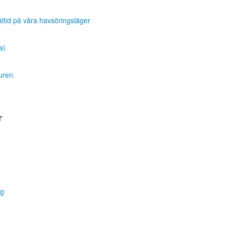
måltid på våra havsöringsläger
a)
turen.
r