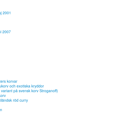
aj 2001
ni 2007
ters korvar
ukorv och exotiska kryddor
variant på svensk korv Stroganoff)
korv
iländsk röd curry
an