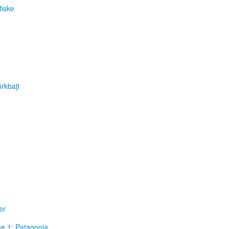
fiske
örkbajt
er
e 1: Patagonia