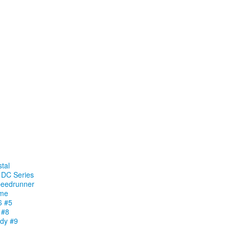
stal
e DC Series
peedrunner
ame
6 #5
 #8
ddy #9