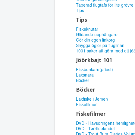
Taperad flugtafs för lite grövre 
Tips
Tips
Fiskeknutar
Glidande upphängare
Gör din egen linkorg
Snygga öglor på fluglinan
1001 saker att göra med ett jö
Jöörkbajt 101
Fiskbonkare(priest)
Laxsnara
Böcker
Böcker
Laxfiske i Jemen
Fiskefilmer
Fiskefilmer
DVD - Havsöringens hemlighet
DVD - Tørrfluelandet
DVD - Trout Bum Diaries Volum