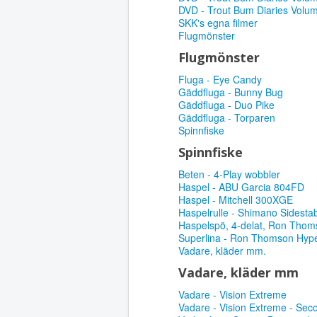
DVD - Trout Bum Diaries Volu
SKK's egna filmer
Flugmönster
Flugmönster
Fluga - Eye Candy
Gäddfluga - Bunny Bug
Gäddfluga - Duo Pike
Gäddfluga - Torparen
Spinnfiske
Spinnfiske
Beten - 4-Play wobbler
Haspel - ABU Garcia 804FD
Haspel - Mitchell 300XGE
Haspelrulle - Shimano Sidest
Haspelspö, 4-delat, Ron Thom
Superlina - Ron Thomson Hype
Vadare, kläder mm.
Vadare, kläder mm
Vadare - Vision Extreme
Vadare - Vision Extreme - Sec