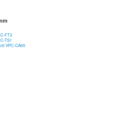
 mm
MC-FT3
MC-TS1
acti VPC-CA65