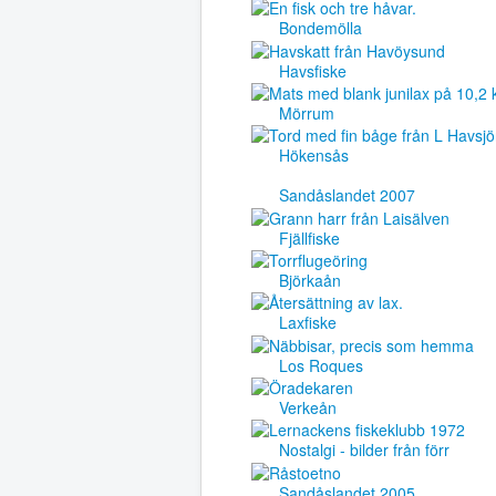
Bondemölla
Havsfiske
Mörrum
Hökensås
Sandåslandet 2007
Fjällfiske
Björkaån
Laxfiske
Los Roques
Verkeån
Nostalgi - bilder från förr
Sandåslandet 2005