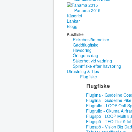
Panama 2015
Kåseriet
Länkar
Blogg
Kustfiske
Fiskebestämmelser
Gäddflugfiske
Havsöring
Öringens dag
Säkerhet vid vadning
Spinnfiske efter havsöring
Utrustning & Tips
Flugfiske
Flugfiske
Fluglina - Guideline Coa
Fluglina - Guideline Pik
Flugrulle - LOOP Opti S
Flugrulle - Okuma Airfr
Flugspö - LOOP Multi 8,
Flugspö - TFO TIcr 9 fot
Flugspö - Vision Big Da