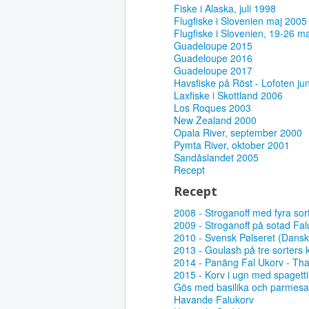
Fiske i Alaska, juli 1998
Flugfiske i Slovenien maj 2005
Flugfiske i Slovenien, 19-26 m
Guadeloupe 2015
Guadeloupe 2016
Guadeloupe 2017
Havsfiske på Röst - Lofoten ju
Laxfiske i Skottland 2006
Los Roques 2003
New Zealand 2000
Opala River, september 2000
Pymta River, oktober 2001
Sandåslandet 2005
Recept
Recept
2008 - Stroganoff med fyra sor
2009 - Stroganoff på sotad Fal
2010 - Svensk Pølseret (Dansk 
2013 - Goulash på tre sorters 
2014 - Panäng Fal Ukorv - Tha
2015 - Korv i ugn med spagetti
Gös med basilika och parmes
Havande Falukorv