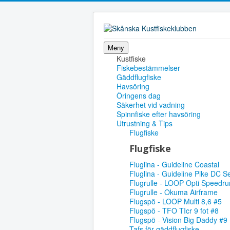
Meny
Kustfiske
Fiskebestämmelser
Gäddflugfiske
Havsöring
Öringens dag
Säkerhet vid vadning
Spinnfiske efter havsöring
Utrustning & Tips
Flugfiske
Flugfiske
Fluglina - Guideline Coastal
Fluglina - Guideline Pike DC S
Flugrulle - LOOP Opti Speedru
Flugrulle - Okuma Airframe
Flugspö - LOOP Multi 8,6 #5
Flugspö - TFO TIcr 9 fot #8
Flugspö - Vision Big Daddy #9
Tafs för gäddflugfiske