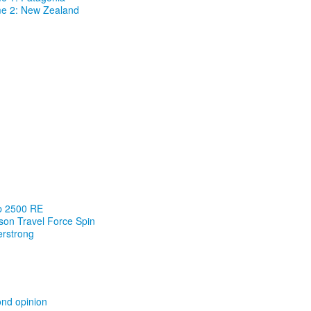
me 2: New Zealand
ab 2500 RE
son Travel Force Spin
rstrong
ond opinion