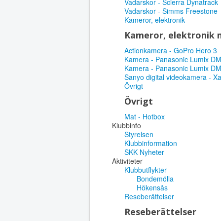
Vadarskor - Scierra Dynatrack
Vadarskor - Simms Freestone
Kameror, elektronik
Kameror, elektronik
Actionkamera - GoPro Hero 3
Kamera - Panasonic Lumix D
Kamera - Panasonic Lumix D
Sanyo digital videokamera - X
Övrigt
Övrigt
Mat - Hotbox
Klubbinfo
Styrelsen
Klubbinformation
SKK Nyheter
Aktiviteter
Klubbutflykter
Bondemölla
Hökensås
Reseberättelser
Reseberättelser