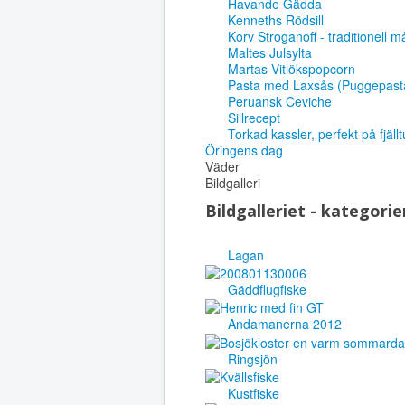
Havande Gädda
Kenneths Rödsill
Korv Stroganoff - traditionell 
Maltes Julsylta
Martas Vitlökspopcorn
Pasta med Laxsås (Puggepast
Peruansk Ceviche
Sillrecept
Torkad kassler, perfekt på fjäll
Öringens dag
Väder
Bildgalleri
Bildgalleriet - kategorie
Lagan
Gäddflugfiske
Andamanerna 2012
Ringsjön
Kustfiske