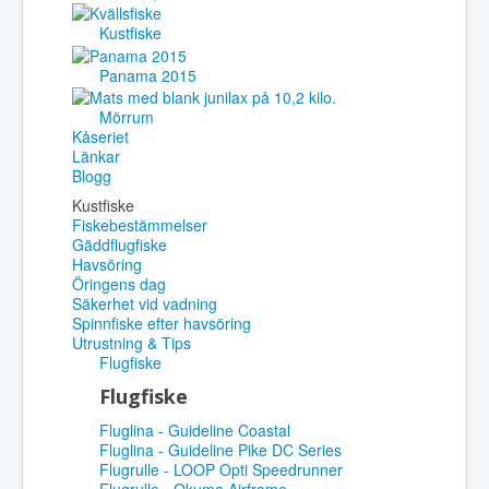
Kustfiske
Panama 2015
Mörrum
Kåseriet
Länkar
Blogg
Kustfiske
Fiskebestämmelser
Gäddflugfiske
Havsöring
Öringens dag
Säkerhet vid vadning
Spinnfiske efter havsöring
Utrustning & Tips
Flugfiske
Flugfiske
Fluglina - Guideline Coastal
Fluglina - Guideline Pike DC Series
Flugrulle - LOOP Opti Speedrunner