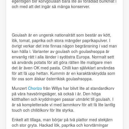
egentligen blir korvgoulash bara lite av förädlad burkmat i
och med att det ingår så många konserver.
Goulash är en ungersk nationalrätt som består av kött,
lök, tomat, paprika och stora mängder paprikapulver. I
övrigt verkar det inte finnas någon begränsning i vad man
kan hälla i. Varianter av goulash och goulashsoppa är
envanlig rätt i alla länder i sydöstra Europa. Normalt sett
så används potatis för att göra rätten lite matigare men
det är även OK med pasta. Chilli kan självklart användas
för att få upp hettan. Kummin är en karaktärskrydda som
för oss som älskar österrikisk goulashsoppa.
Munzert
Chorizo
från Willys har blivit lite at standardkorv
på våra havsöringsläger, så också i år. Den höga
kötthalten och kryddningen passar utmärkt till goulash. I
år så kompletterade vi med lammkorv för att få lite lantlig
touch och chiliölkorv för lite styrka.
Enkelt att tillaga, man börjar på två plattor med stekjärn
och stor gryta. Hackad lök, paprika och korvtärningar