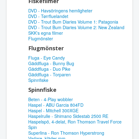
Fiskefilmer
DVD - Havsöringens hemligheter
DVD - Tørrfluelandet
DVD - Trout Bum Diaries Volume 1: Patagonia
DVD - Trout Bum Diaries Volume 2: New Zealand
SKK's egna filmer
Flugmönster
Flugmönster
Fluga - Eye Candy
Gäddfluga - Bunny Bug
Gäddfluga - Duo Pike
Gäddfluga - Torparen
Spinnfiske
Spinnfiske
Beten - 4-Play wobbler
Haspel - ABU Garcia 804FD
Haspel - Mitchell 300XGE
Haspelrulle - Shimano Sidestab 2500 RE
Haspelspö, 4-delat, Ron Thomson Travel Force
Spin
Superlina - Ron Thomson Hyperstrong
Vadare, kläder mm.