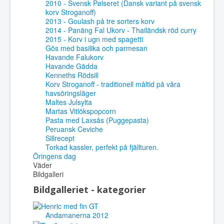
2010 - Svensk Pølseret (Dansk variant på svensk
korv Stroganoff)
2013 - Goulash på tre sorters korv
2014 - Panäng Fal Ukorv - Thailändsk röd curry
2015 - Korv i ugn med spagetti
Gös med basilika och parmesan
Havande Falukorv
Havande Gädda
Kenneths Rödsill
Korv Stroganoff - traditionell måltid på våra
havsöringsläger
Maltes Julsylta
Martas Vitlökspopcorn
Pasta med Laxsås (Puggepasta)
Peruansk Ceviche
Sillrecept
Torkad kassler, perfekt på fjällturen.
Öringens dag
Väder
Bildgalleri
Bildgalleriet - kategorier
Andamanerna 2012