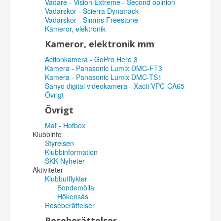
Vadare - Vision Extreme - Second opinion
Vadarskor - Scierra Dynatrack
Vadarskor - Simms Freestone
Kameror, elektronik
Kameror, elektronik mm
Actionkamera - GoPro Hero 3
Kamera - Panasonic Lumix DMC-FT3
Kamera - Panasonic Lumix DMC-TS1
Sanyo digital videokamera - Xacti VPC-CA65
Övrigt
Övrigt
Mat - Hotbox
Klubbinfo
Styrelsen
Klubbinformation
SKK Nyheter
Aktiviteter
Klubbutflykter
Bondemölla
Hökensås
Reseberättelser
Reseberättelser