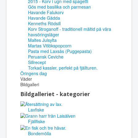
2015 - Korv i ugn med spagetti
Gös med basilika och parmesan
Havande Falukorv
Havande Gädda
Kenneths Rödsill
Korv Stroganoff - traditionell måltid på våra
havsöringsläger
Maltes Julsylta
Martas Vitlökspopcorn
Pasta med Laxsås (Puggepasta)
Peruansk Ceviche
Sillrecept
Torkad kassler, perfekt på fjällturen.
Öringens dag
Väder
Bildgalleri
Bildgalleriet - kategorier
Laxfiske
Fjällfiske
Bondemölla