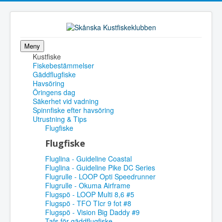
Meny
Kustfiske
Fiskebestämmelser
Gäddflugfiske
Havsöring
Öringens dag
Säkerhet vid vadning
Spinnfiske efter havsöring
Utrustning & Tips
Flugfiske
Flugfiske
Fluglina - Guideline Coastal
Fluglina - Guideline Pike DC Series
Flugrulle - LOOP Opti Speedrunner
Flugrulle - Okuma Airframe
Flugspö - LOOP Multi 8,6 #5
Flugspö - TFO TIcr 9 fot #8
Flugspö - Vision Big Daddy #9
Tafs för gäddflugfiske