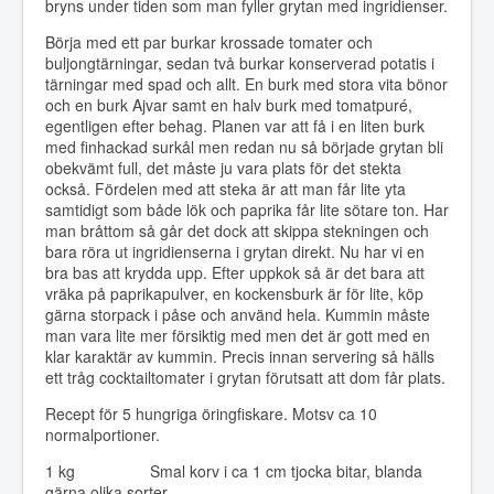
bryns under tiden som man fyller grytan med ingridienser.
Börja med ett par burkar krossade tomater och
buljongtärningar, sedan två burkar konserverad potatis i
tärningar med spad och allt. En burk med stora vita bönor
och en burk Ajvar samt en halv burk med tomatpuré,
egentligen efter behag. Planen var att få i en liten burk
med finhackad surkål men redan nu så började grytan bli
obekvämt full, det måste ju vara plats för det stekta
också. Fördelen med att steka är att man får lite yta
samtidigt som både lök och paprika får lite sötare ton. Har
man bråttom så går det dock att skippa stekningen och
bara röra ut ingridienserna i grytan direkt. Nu har vi en
bra bas att krydda upp. Efter uppkok så är det bara att
vräka på paprikapulver, en kockensburk är för lite, köp
gärna storpack i påse och använd hela. Kummin måste
man vara lite mer försiktig med men det är gott med en
klar karaktär av kummin. Precis innan servering så hälls
ett tråg cocktailtomater i grytan förutsatt att dom får plats.
Recept för 5 hungriga öringfiskare. Motsv ca 10
normalportioner.
1 kg Smal korv i ca 1 cm tjocka bitar, blanda
gärna olika sorter.