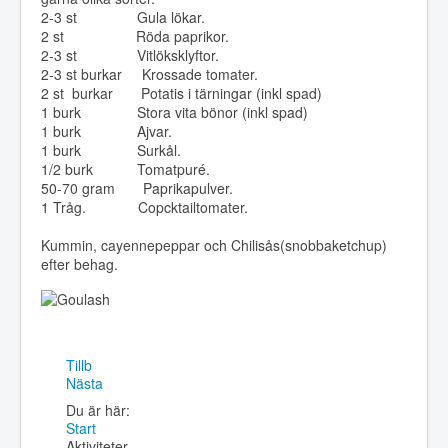
2-3 st Gula lökar.
2 st Röda paprikor.
2-3 st Vitlöksklyftor.
2-3 st burkar Krossade tomater.
2 st burkar Potatis i tärningar (inkl spad)
1 burk Stora vita bönor (inkl spad)
1 burk Ajvar.
1 burk Surkål.
1/2 burk Tomatpuré.
50-70 gram Paprikapulver.
1 Tråg. Copcktailtomater.
Kummin, cayennepeppar och Chilisås(snobbaketchup)
efter behag.
Tillb
Nästa
Du är här:
Start
Aktiviteter