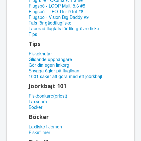
Flugrulle - Okuma Airframe
Flugspö - LOOP Multi 8,6 #5
Flugspö - TFO TIcr 9 fot #8
Flugspö - Vision Big Daddy #9
Tafs för gäddflugfiske
Taperad flugtafs för lite grövre fiske
Tips
Tips
Fiskeknutar
Glidande upphängare
Gör din egen linkorg
Snygga öglor på fluglinan
1001 saker att göra med ett jöörkbajt
Jöörkbajt 101
Fiskbonkare(priest)
Laxsnara
Böcker
Böcker
Laxfiske i Jemen
Fiskefilmer