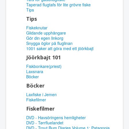
Taperad flugtafs för lite grövre fiske
Tips
Tips
Fiskeknutar
Glidande upphängare
Gör din egen linkorg
Snygga öglor på fluglinan
1001 saker att göra med ett jöörkbajt
Jöörkbajt 101
Fiskbonkare(priest)
Laxsnara
Böcker
Böcker
Laxfiske i Jemen
Fiskefilmer
Fiskefilmer
DVD - Havsöringens hemligheter
DVD - Tørrfluelandet
DVD - Trout Bum Diaries Volume 1: Patagonia