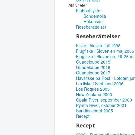
Aktiviteter
Klubbutflykter
Bondemölla
Hökensås
Reseberättelser
Reseberättelser
Fiske i Alaska, juli 1998
Flugfiske i Slovenien maj 2005
Flugfiske i Slovenien, 19-26 m
Guadeloupe 2015
Guadeloupe 2016
Guadeloupe 2017
Havsfiske på Röst - Lofoten ju
Laxfiske i Skottland 2006
Los Roques 2003
New Zealand 2000
Opala River, september 2000
Pymta River, oktober 2001
Sandåslandet 2005
Recept
Recept
2008 - Stroganoff med fyra sor