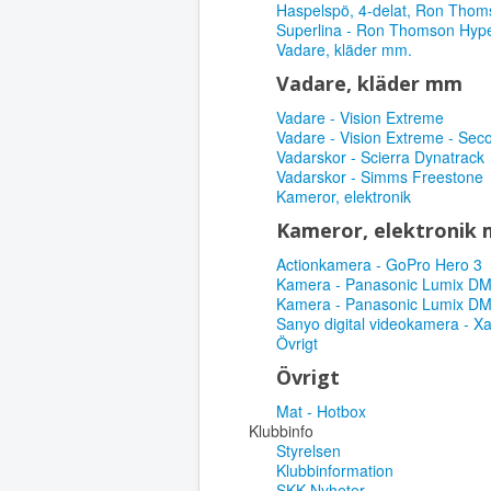
Haspelspö, 4-delat, Ron Thom
Superlina - Ron Thomson Hype
Vadare, kläder mm.
Vadare, kläder mm
Vadare - Vision Extreme
Vadare - Vision Extreme - Sec
Vadarskor - Scierra Dynatrack
Vadarskor - Simms Freestone
Kameror, elektronik
Kameror, elektronik
Actionkamera - GoPro Hero 3
Kamera - Panasonic Lumix D
Kamera - Panasonic Lumix D
Sanyo digital videokamera - X
Övrigt
Övrigt
Mat - Hotbox
Klubbinfo
Styrelsen
Klubbinformation
SKK Nyheter