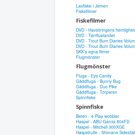
Laxfiske i Jemen
Fiskefilmer
Fiskefilmer
DVD - Havsöringens hemlighet
DVD - Tørrfluelandet
DVD - Trout Bum Diaries Volum
DVD - Trout Bum Diaries Volu
SKK's egna filmer
Flugmönster
Flugmönster
Fluga - Eye Candy
Gäddfluga - Bunny Bug
Gäddfluga - Duo Pike
Gäddfluga - Torparen
Spinnfiske
Spinnfiske
Beten - 4-Play wobbler
Haspel - ABU Garcia 804FD
Haspel - Mitchell 300XGE
Haspelrulle - Shimano Sidest