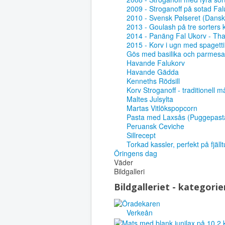
2009 - Stroganoff på sotad Fal
2010 - Svensk Pølseret (Dansk 
2013 - Goulash på tre sorters 
2014 - Panäng Fal Ukorv - Tha
2015 - Korv i ugn med spagetti
Gös med basilika och parmes
Havande Falukorv
Havande Gädda
Kenneths Rödsill
Korv Stroganoff - traditionell 
Maltes Julsylta
Martas Vitlökspopcorn
Pasta med Laxsås (Puggepast
Peruansk Ceviche
Sillrecept
Torkad kassler, perfekt på fjäll
Öringens dag
Väder
Bildgalleri
Bildgalleriet - kategorie
Verkeån