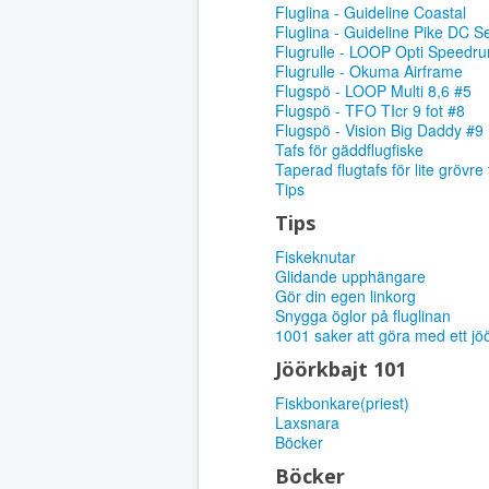
Fluglina - Guideline Coastal
Fluglina - Guideline Pike DC S
Flugrulle - LOOP Opti Speedru
Flugrulle - Okuma Airframe
Flugspö - LOOP Multi 8,6 #5
Flugspö - TFO TIcr 9 fot #8
Flugspö - Vision Big Daddy #9
Tafs för gäddflugfiske
Taperad flugtafs för lite grövre 
Tips
Tips
Fiskeknutar
Glidande upphängare
Gör din egen linkorg
Snygga öglor på fluglinan
1001 saker att göra med ett jö
Jöörkbajt 101
Fiskbonkare(priest)
Laxsnara
Böcker
Böcker