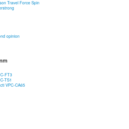
son Travel Force Spin
rstrong
ond opinion
 mm
MC-FT3
MC-TS1
acti VPC-CA65