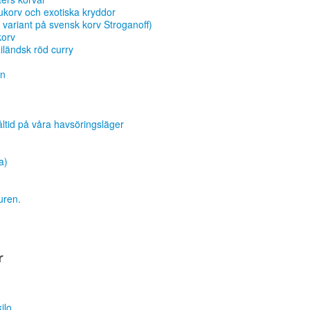
ukorv och exotiska kryddor
variant på svensk korv Stroganoff)
korv
iländsk röd curry
an
måltid på våra havsöringsläger
a)
turen.
r