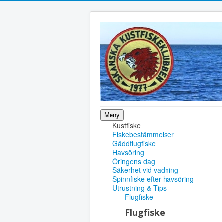
Meny
Kustfiske
Fiskebestämmelser
Gäddflugfiske
Havsöring
Öringens dag
Säkerhet vid vadning
Spinnfiske efter havsöring
Utrustning & Tips
Flugfiske
Flugfiske