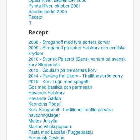
Opala River, september 2000
Pymta River, oktober 2001
Sandåslandet 2005
Recept
Recept
2008 - Stroganoff med fyra sorters korvar
2009 - Stroganoff på sotad Falukorv och exotiska
kryddor
2010 - Svensk Pølseret (Dansk variant på svensk
korv Stroganoff)
2013 - Goulash på tre sorters korv
2014 - Panäng Fal Ukorv - Thailändsk röd curry
2015 - Korv i ugn med spagetti
Gös med basilika och parmesan
Havande Falukorv
Havande Gädda
Kenneths Rödsill
Korv Stroganoff - traditionell måltid på våra
havsöringsläger
Maltes Julsylta
Martas Vitlökspopcorn
Pasta med Laxsås (Puggepasta)
Peruansk Ceviche