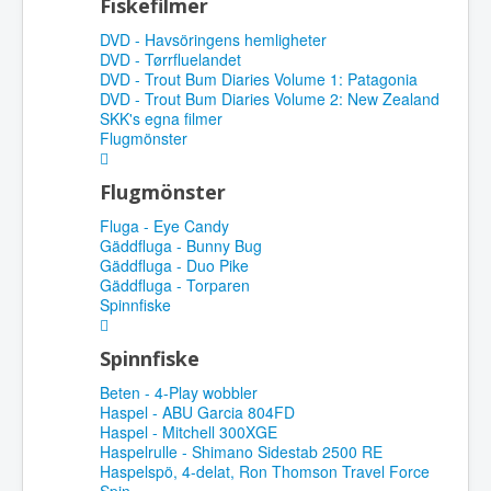
Fiskefilmer
DVD - Havsöringens hemligheter
DVD - Tørrfluelandet
DVD - Trout Bum Diaries Volume 1: Patagonia
DVD - Trout Bum Diaries Volume 2: New Zealand
SKK's egna filmer
Flugmönster
Flugmönster
Fluga - Eye Candy
Gäddfluga - Bunny Bug
Gäddfluga - Duo Pike
Gäddfluga - Torparen
Spinnfiske
Spinnfiske
Beten - 4-Play wobbler
Haspel - ABU Garcia 804FD
Haspel - Mitchell 300XGE
Haspelrulle - Shimano Sidestab 2500 RE
Haspelspö, 4-delat, Ron Thomson Travel Force