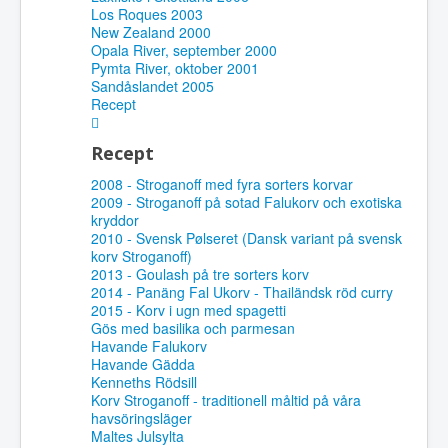
Los Roques 2003
New Zealand 2000
Opala River, september 2000
Pymta River, oktober 2001
Sandåslandet 2005
Recept
Recept
2008 - Stroganoff med fyra sorters korvar
2009 - Stroganoff på sotad Falukorv och exotiska
kryddor
2010 - Svensk Pølseret (Dansk variant på svensk
korv Stroganoff)
2013 - Goulash på tre sorters korv
2014 - Panäng Fal Ukorv - Thailändsk röd curry
2015 - Korv i ugn med spagetti
Gös med basilika och parmesan
Havande Falukorv
Havande Gädda
Kenneths Rödsill
Korv Stroganoff - traditionell måltid på våra
havsöringsläger
Maltes Julsylta