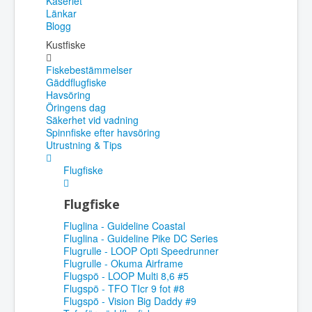
Kåseriet
Länkar
Blogg
Kustfiske
Fiskebestämmelser
Gäddflugfiske
Havsöring
Öringens dag
Säkerhet vid vadning
Spinnfiske efter havsöring
Utrustning & Tips
Flugfiske
Flugfiske
Fluglina - Guideline Coastal
Fluglina - Guideline Pike DC Series
Flugrulle - LOOP Opti Speedrunner
Flugrulle - Okuma Airframe
Flugspö - LOOP Multi 8,6 #5
Flugspö - TFO TIcr 9 fot #8
Flugspö - Vision Big Daddy #9