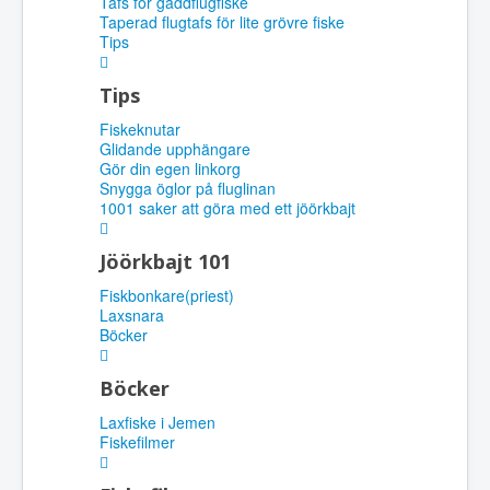
Tafs för gäddflugfiske
Taperad flugtafs för lite grövre fiske
Tips
Tips
Fiskeknutar
Glidande upphängare
Gör din egen linkorg
Snygga öglor på fluglinan
1001 saker att göra med ett jöörkbajt
Jöörkbajt 101
Fiskbonkare(priest)
Laxsnara
Böcker
Böcker
Laxfiske i Jemen
Fiskefilmer