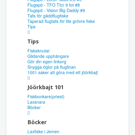
Flugspö - TFO TIcr 9 fot #8
Flugspö - Vision Big Daddy #9
Tafs för gäddflugfiske
Taperad flugtafs för lite grövre fiske
Tips
Tips
Fiskeknutar
Glidande upphängare
Gör din egen linkorg
Snygga öglor på fluglinan
1001 saker att göra med ett jöörkbajt
Jöörkbajt 101
Fiskbonkare(priest)
Laxsnara
Böcker
Böcker
Laxfiske i Jemen