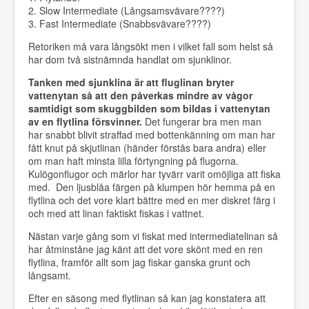
2. Slow Intermediate (Långsamsvävare????)
3. Fast Intermediate (Snabbsvävare????)
Retoriken må vara långsökt men i vilket fall som helst så
har dom två sistnämnda handlat om sjunklinor.
Tanken med sjunklina är att fluglinan bryter
vattenytan så att den påverkas mindre av vågor
samtidigt som skuggbilden som bildas i vattenytan
av en flytlina försvinner.
Det fungerar bra men man
har snabbt blivit straffad med bottenkänning om man har
fått knut på skjutlinan (händer förstås bara andra) eller
om man haft minsta lilla förtyngning på flugorna.
Kulögonflugor och märlor har tyvärr varit omöjliga att fiska
med. Den ljusblåa färgen på klumpen hör hemma på en
flytlina och det vore klart bättre med en mer diskret färg i
och med att linan faktiskt fiskas i vattnet.
Nästan varje gång som vi fiskat med intermediatelinan så
har åtminståne jag känt att det vore skönt med en ren
flytlina, framför allt som jag fiskar ganska grunt och
långsamt.
Efter en säsong med flytlinan så kan jag konstatera att