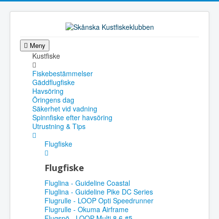
Meny
Kustfiske
Fiskebestämmelser
Gäddflugfiske
Havsöring
Öringens dag
Säkerhet vid vadning
Spinnfiske efter havsöring
Utrustning & Tips
Flugfiske
Flugfiske
Fluglina - Guideline Coastal
Fluglina - Guideline Pike DC Series
Flugrulle - LOOP Opti Speedrunner
Flugrulle - Okuma Airframe
Flugspö - LOOP Multi 8,6 #5