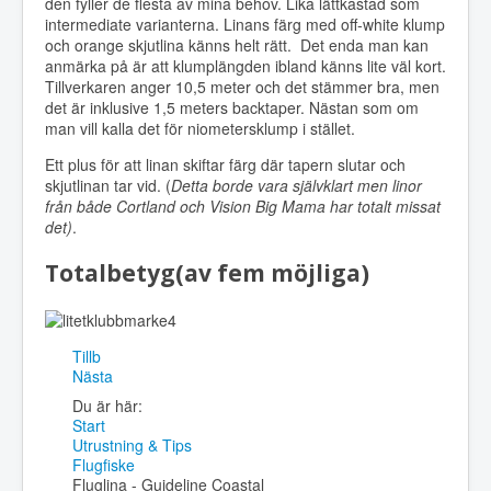
den fyller de flesta av mina behov. Lika lättkastad som
intermediate varianterna. Linans färg med off-white klump
och orange skjutlina känns helt rätt. Det enda man kan
anmärka på är att klumplängden ibland känns lite väl kort.
Tillverkaren anger 10,5 meter och det stämmer bra, men
det är inklusive 1,5 meters backtaper. Nästan som om
man vill kalla det för niometersklump i stället.
Ett plus för att linan skiftar färg där tapern slutar och
skjutlinan tar vid. (
Detta borde vara självklart men linor
från både Cortland och Vision Big Mama har totalt missat
det)
.
Totalbetyg(av fem möjliga)
Tillb
Nästa
Du är här:
Start
Utrustning & Tips
Flugfiske
Fluglina - Guideline Coastal