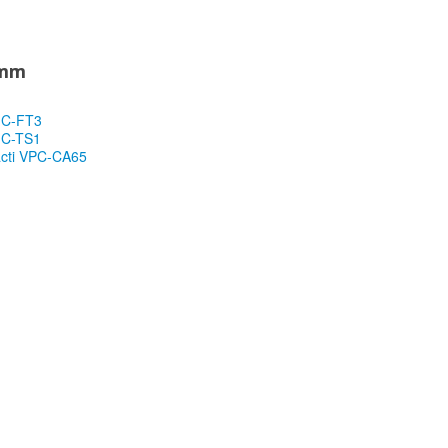
 mm
MC-FT3
MC-TS1
acti VPC-CA65