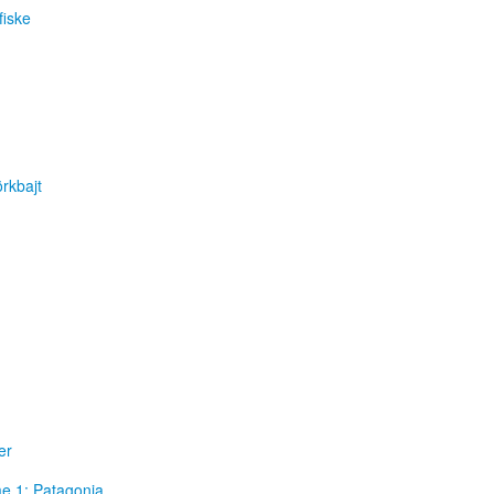
fiske
örkbajt
er
e 1: Patagonia