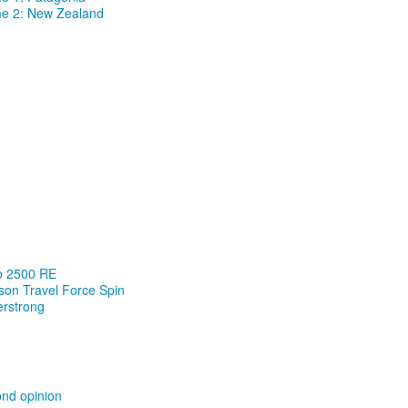
me 2: New Zealand
ab 2500 RE
son Travel Force Spin
rstrong
ond opinion