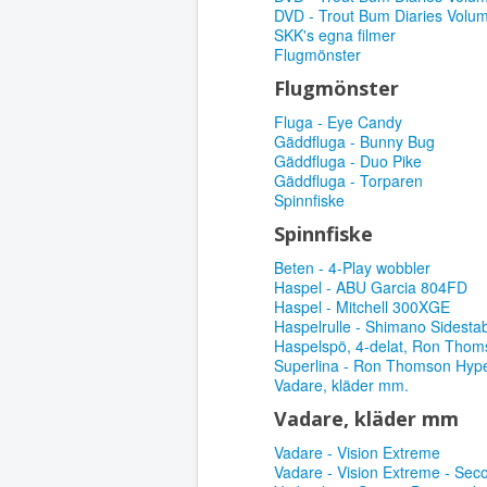
DVD - Trout Bum Diaries Volu
SKK's egna filmer
Flugmönster
Flugmönster
Fluga - Eye Candy
Gäddfluga - Bunny Bug
Gäddfluga - Duo Pike
Gäddfluga - Torparen
Spinnfiske
Spinnfiske
Beten - 4-Play wobbler
Haspel - ABU Garcia 804FD
Haspel - Mitchell 300XGE
Haspelrulle - Shimano Sidest
Haspelspö, 4-delat, Ron Thom
Superlina - Ron Thomson Hype
Vadare, kläder mm.
Vadare, kläder mm
Vadare - Vision Extreme
Vadare - Vision Extreme - Sec