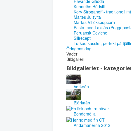
Havande Gädda
Kenneths Rödsill
Korv Stroganoff - traditionell 
Maltes Julsylta
Martas Vitlökspopcorn
Pasta med Laxsås (Puggepast
Peruansk Ceviche
Sillrecept
Torkad kassler, perfekt på fjäll
Öringens dag
Väder
Bildgalleri
Bildgalleriet - kategorie
Verkeån
Björkaån
Bondemölla
Andamanerna 2012