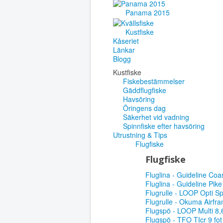
Panama 2015
Kustfiske
Kåseriet
Länkar
Blogg
Kustfiske
Fiskebestämmelser
Gäddflugfiske
Havsöring
Öringens dag
Säkerhet vid vadning
Spinnfiske efter havsöring
Utrustning & Tips
Flugfiske
Flugfiske
Fluglina - Guideline Coa
Fluglina - Guideline Pik
Flugrulle - LOOP Opti S
Flugrulle - Okuma Airfr
Flugspö - LOOP Multi 8,
Flugspö - TFO TIcr 9 fot