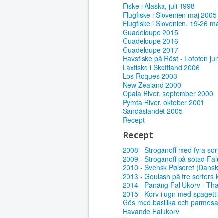
Fiske i Alaska, juli 1998
Flugfiske i Slovenien maj 2005
Flugfiske i Slovenien, 19-26 m
Guadeloupe 2015
Guadeloupe 2016
Guadeloupe 2017
Havsfiske på Röst - Lofoten ju
Laxfiske i Skottland 2006
Los Roques 2003
New Zealand 2000
Opala River, september 2000
Pymta River, oktober 2001
Sandåslandet 2005
Recept
Recept
2008 - Stroganoff med fyra sor
2009 - Stroganoff på sotad Fal
2010 - Svensk Pølseret (Dansk 
2013 - Goulash på tre sorters 
2014 - Panäng Fal Ukorv - Tha
2015 - Korv i ugn med spagetti
Gös med basilika och parmes
Havande Falukorv