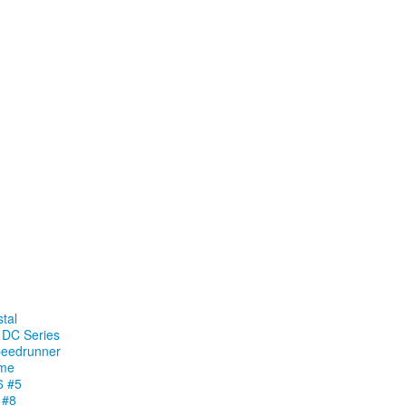
stal
e DC Series
peedrunner
ame
6 #5
 #8